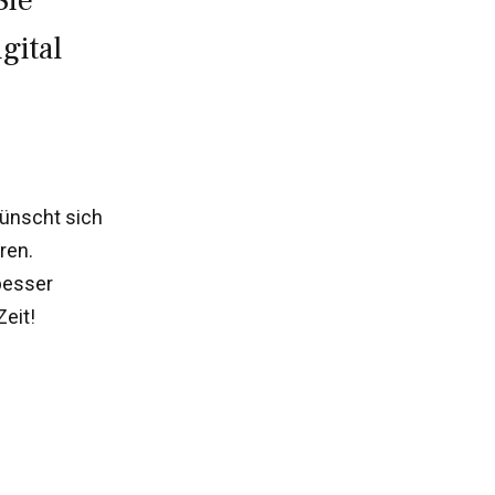
Sie
gital
wünscht sich
ren.
 besser
eit!