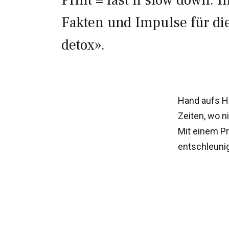
Print = fast’n’slow down. 
Fakten und Impulse für die
detox».
Hand aufs H
Zeiten, wo 
Mit einem Pr
entschleunig